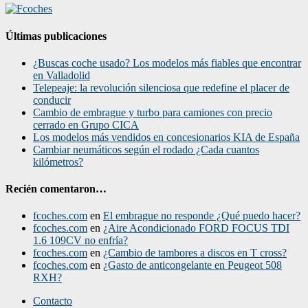
Últimas publicaciones
¿Buscas coche usado? Los modelos más fiables que encontrar
en Valladolid
Telepeaje: la revolución silenciosa que redefine el placer de
conducir
Cambio de embrague y turbo para camiones con precio
cerrado en Grupo CICA
Los modelos más vendidos en concesionarios KIA de España
Cambiar neumáticos según el rodado ¿Cada cuantos
kilómetros?
Recién comentaron…
fcoches.com
en
El embrague no responde ¿Qué puedo hacer?
fcoches.com
en
¿Aire Acondicionado FORD FOCUS TDI
1.6 109CV no enfría?
fcoches.com
en
¿Cambio de tambores a discos en T cross?
fcoches.com
en
¿Gasto de anticongelante en Peugeot 508
RXH?
Contacto