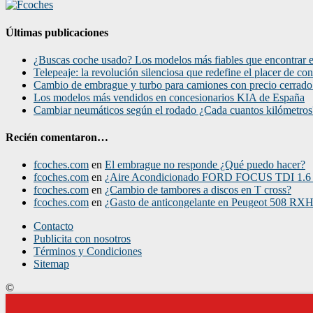
Últimas publicaciones
¿Buscas coche usado? Los modelos más fiables que encontrar e
Telepeaje: la revolución silenciosa que redefine el placer de co
Cambio de embrague y turbo para camiones con precio cerra
Los modelos más vendidos en concesionarios KIA de España
Cambiar neumáticos según el rodado ¿Cada cuantos kilómetros
Recién comentaron…
fcoches.com
en
El embrague no responde ¿Qué puedo hacer?
fcoches.com
en
¿Aire Acondicionado FORD FOCUS TDI 1.6 
fcoches.com
en
¿Cambio de tambores a discos en T cross?
fcoches.com
en
¿Gasto de anticongelante en Peugeot 508 RX
Contacto
Publicita con nosotros
Términos y Condiciones
Sitemap
©