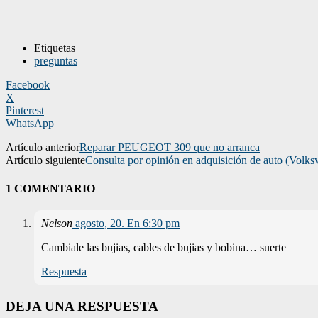
Etiquetas
preguntas
Facebook
X
Pinterest
WhatsApp
Artículo anterior
Reparar PEUGEOT 309 que no arranca
Artículo siguiente
Consulta por opinión en adquisición de auto (Volk
1 COMENTARIO
Nelson
agosto, 20. En 6:30 pm
Cambiale las bujias, cables de bujias y bobina… suerte
Respuesta
DEJA UNA RESPUESTA