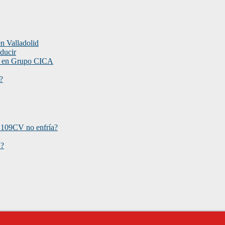
n Valladolid
nducir
do en Grupo CICA
?
109CV no enfría?
H?